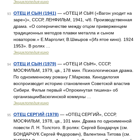
Энциклопедия кино
ОТЕЦ И СЫН (1941)
— «ОТЕЦ И СЫН («Вагон уходит на
93
заре»)», СССР, ЛЕНФИЛЬМ, 1941, ч/б. Производственная
драма. «О соперничестве между отцом приверженцем
традиционных методов плавки металла и сыном
новатором.» Е.Марголит, В.Шмыров «(Из ятое кино). 1924
1953». В ролях …
Энциклопедия кино
ОТЕЦ И СЫН (1979)
— «ОТЕЦ И СЫН», СССР,
94
МОСФИЛЬМ, 1979, цв., 178 мин. Психологическая драма.
По одноименному роману Г.Маркова. Кинодилогия
воспроизводит историю становления Советской властив
Сибири. Фильм первый «Опрокинутая тишина» об
организацииВасюгинской коммуны …
Энциклопедия кино
ОТЕЦ СЕРГИЙ (1978)
— «ОТЕЦ СЕРГИЙ», СССР,
95
МОСФИЛЬМ, 1978, цв., 101 мин. Драма по одноименной
повести Л. Н. Толстого. В ролях: Сергей Бондарчук (см.
БОНДАРЧУК Сергей Федорович), Валентина Титова (см.