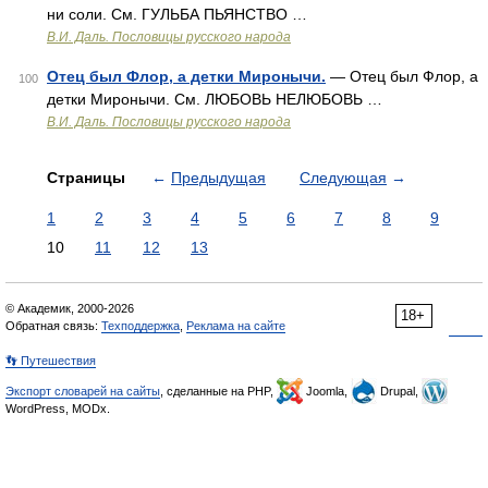
ни соли. См. ГУЛЬБА ПЬЯНСТВО …
В.И. Даль. Пословицы русского народа
Отец был Флор, а детки Миронычи.
— Отец был Флор, а
100
детки Миронычи. См. ЛЮБОВЬ НЕЛЮБОВЬ …
В.И. Даль. Пословицы русского народа
Страницы
←
Предыдущая
Следующая
→
1
2
3
4
5
6
7
8
9
10
11
12
13
© Академик, 2000-2026
18+
Обратная связь:
Техподдержка
,
Реклама на сайте
👣 Путешествия
Экспорт словарей на сайты
, сделанные на PHP,
Joomla,
Drupal,
WordPress, MODx.