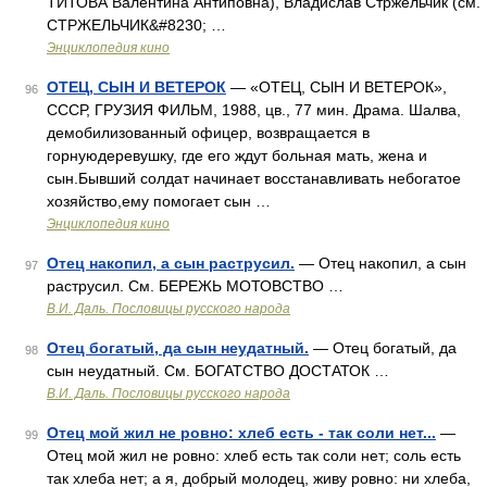
ТИТОВА Валентина Антиповна), Владислав Стржельчик (см.
СТРЖЕЛЬЧИК&#8230; …
Энциклопедия кино
ОТЕЦ, СЫН И ВЕТЕРОК
— «ОТЕЦ, СЫН И ВЕТЕРОК»,
96
СССР, ГРУЗИЯ ФИЛЬМ, 1988, цв., 77 мин. Драма. Шалва,
демобилизованный офицер, возвращается в
горнуюдеревушку, где его ждут больная мать, жена и
сын.Бывший солдат начинает восстанавливать небогатое
хозяйство,ему помогает сын …
Энциклопедия кино
Отец накопил, а сын раструсил.
— Отец накопил, а сын
97
раструсил. См. БЕРЕЖЬ МОТОВСТВО …
В.И. Даль. Пословицы русского народа
Отец богатый, да сын неудатный.
— Отец богатый, да
98
сын неудатный. См. БОГАТСТВО ДОСТАТОК …
В.И. Даль. Пословицы русского народа
Отец мой жил не ровно: хлеб есть - так соли нет...
—
99
Отец мой жил не ровно: хлеб есть так соли нет; соль есть
так хлеба нет; а я, добрый молодец, живу ровно: ни хлеба,