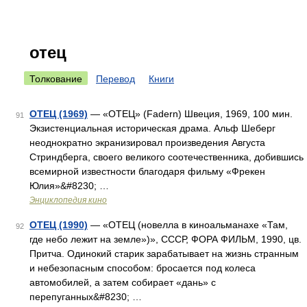
отец
Толкование
Перевод
Книги
ОТЕЦ (1969)
— «ОТЕЦ» (Fadern) Швеция, 1969, 100 мин.
91
Экзистенциальная историческая драма. Альф Шеберг
неоднократно экранизировал произведения Августа
Стриндберга, своего великого соотечественника, добившись
всемирной известности благодаря фильму «Фрекен
Юлия»&#8230; …
Энциклопедия кино
ОТЕЦ (1990)
— «ОТЕЦ (новелла в киноальманахе «Там,
92
где небо лежит на земле»)», СССР, ФОРА ФИЛЬМ, 1990, цв.
Притча. Одинокий старик зарабатывает на жизнь странным
и небезопасным способом: бросается под колеса
автомобилей, а затем собирает «дань» с
перепуганных&#8230; …